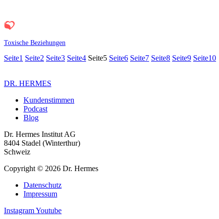
Toxische Beziehungen
Seite
1
Seite
2
Seite
3
Seite
4
Seite
5
Seite
6
Seite
7
Seite
8
Seite
9
Seite
10
DR. HERMES
Kundenstimmen
Podcast
Blog
Dr. Hermes Institut AG
8404 Stadel (Winterthur)
Schweiz
Copyright © 2026 Dr. Hermes
Datenschutz
Impressum
Instagram
Youtube